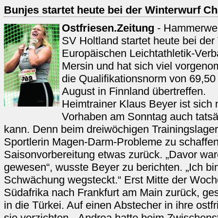
Bunjes startet heute bei der Winterwurf Ch
Ostfriesen.Zeitung
- Hammerwer
SV Holtland startet heute bei de
Europäischen Leichtathletik-Ver
Mersin und hat sich viel vorgen
die Qualifikationsnorm von 69,50
August in Finnland übertreffen.
Heimtrainer Klaus Beyer ist sich 
Vorhaben am Sonntag auch tatsäc
kann. Denn beim dreiwöchigen Trainingslager
Sportlerin Magen-Darm-Probleme zu schaffen 
Saisonvorbereitung etwas zurück. „Davor ware
gewesen“, wusste Beyer zu berichten. „Ich bin
Schwächung wegsteckt.“ Erst Mitte der Woch
Südafrika nach Frankfurt am Main zurück, gest
in die Türkei. Auf einen Abstecher in ihre ost
sie verzichten. „Andrea hatte beim Zwischenst