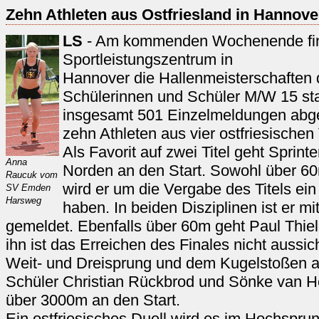
Zehn Athleten aus Ostfriesland in Hannove
LS
- Am kommenden Wochenende fi
Sportleistungszentrum in
Hannover die Hallenmeisterschaften 
Schülerinnen und Schüler M/W 15 sta
insgesamt 501 Einzelmeldungen abg
zehn Athleten aus vier ostfriesischen
Als Favorit auf zwei Titel geht Sprin
Anna
Norden an den Start. Sowohl über 6
Raucuk vom
wird er um die Vergabe des Titels ei
SV Emden
Harsweg
haben. In beiden Disziplinen ist er mi
gemeldet. Ebenfalls über 60m geht Paul Thiel
ihn ist das Erreichen des Finales nicht aussi
Weit- und Dreisprung und dem Kugelstoßen an
Schüler Christian Rückbrod und Sönke van H
über 3000m an den Start.
Ein ostfriesisches Duell wird es im Hochspr