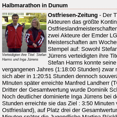
Halbmarathon in Dunum
Ostfriesen-Zeitung
- Der T
Akteuren das größte Kontin
Ostfrieslandmeisterschafte
zwei Akteure der Emder LG
Meisterschaften am Woche
Stempel auf: Sowohl Stefa
Jürrens verteidigten ihre Ti
Verteidigten ihre Titel: Stefan
Harms und Inga Jürrens
Stefan Harms konnte seine 
vergangenen Jahres (1:18:00 Stunden) zwar n
sich aber in 1:20:51 Stunden dennoch souver
MInuten später erreichte Manfred Landherr (
Dritter der Gesamtwertung wurde Dominik S
Noch deutlicher dominierte Inga Jürrens bei 
Stunden erreichte sie das Ziel : 3:50 Minute
Ostfriesland), auf Platz drei der Gesamtwertun
Minuten später die Jugendliche Martina Rüc