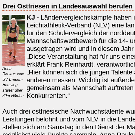
Drei Ostfriesen in Landesauswahl berufen
KJ
- Ländervergleichskämpfe haben 
Leichtathletik-Verband (NLV) eine lan
für den Schülervergleich der norddeu
Mannschaftswettbewerb für die 14- u
ausgetragen wird und in diesem Jahr in
„Diese Veranstaltung hat für uns eine
erklärt Frank Reinhardt, verantwortli
Anna
„Hier können sich die jungen Talente
Raukuc vom
anderen messen. Wichtig ist außerde
SV Emden-
Harsweg
gemeinsam als Mannschaft auftreten 
startet über
Konkurrenten.“
80m Hürden
Auch drei ostfriesische Nachwuchstalente wur
Leistungen belohnt und vom NLV in die Land
stellen sich am Samstag in den Dienst der M
möglichst viele Punkte sammeln. Anna Rau