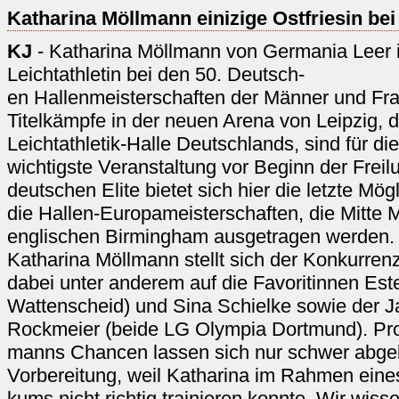
Katharina Möllmann einizige Ostfriesin bei
KJ
- Katharina Möllmann von Germania Leer is
Leichtathletin bei den 50. Deutsch-
en Hallenmeisterschaften der Männer und Frau
Titelkämpfe in der neuen Arena von Leipzig, 
Leichtathletik-Halle Deutschlands, sind für di
wichtigste Veranstaltung vor Beginn der Freilu
deutschen Elite bietet sich hier die letzte Mögl
die Hallen-Europameisterschaften, die Mitte 
englischen Birmingham ausgetragen werden.
Katharina Möllmann stellt sich der Konkurrenz 
dabei unter anderem auf die Favoritinnen Est
Wattenscheid) und Sina Schielke sowie der 
Rockmeier (beide LG Olympia Dortmund). Pro
manns Chancen lassen sich nur schwer abgebe
Vorbereitung, weil Katharina im Rahmen eines
kums nicht richtig trainieren konnte. Wir wis