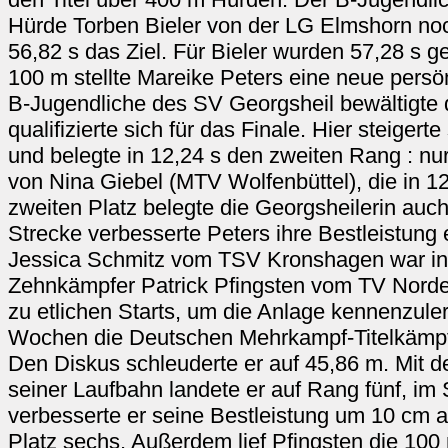
Hürde Torben Bieler von der LG Elmshorn noc
56,82 s das Ziel. Für Bieler wurden 57,28 s g
100 m stellte Mareike Peters eine neue persön
B-Jugendliche des SV Georgsheil bewältigte d
qualifizierte sich für das Finale. Hier steiger
und belegte in 12,24 s den zweiten Rang : n
von Nina Giebel (MTV Wolfenbüttel), die in 
zweiten Platz belegte die Georgsheilerin auc
Strecke verbesserte Peters ihre Bestleistung e
Jessica Schmitz vom TSV Kronshagen war in 
Zehnkämpfer Patrick Pfingsten vom TV Norde
zu etlichen Starts, um die Anlage kennenzulern
Wochen die Deutschen Mehrkampf-Titelkämp
Den Diskus schleuderte er auf 45,86 m. Mit d
seiner Laufbahn landete er auf Rang fünf, i
verbesserte er seine Bestleistung um 10 cm 
Platz sechs. Außerdem lief Pfingsten die 100 