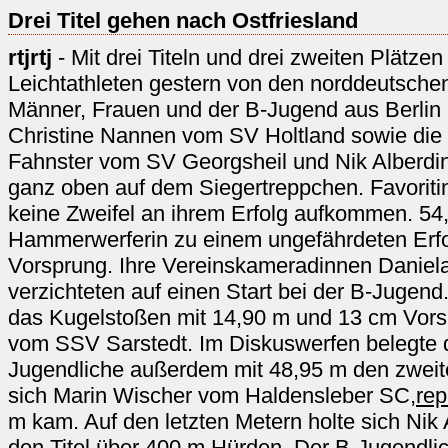
Drei Titel gehen nach Ostfriesland
rtjrtj
- Mit drei Titeln und drei zweiten Plätzen
Leichtathleten gestern von den norddeutsche
Männer, Frauen und der B-Jugend aus Berlin
Christine Nannen vom SV Holtland sowie die
Fahnster vom SV Georgsheil und Nik Alberd
ganz oben auf dem Siegertreppchen. Favoritin
keine Zweifel an ihrem Erfolg aufkommen. 54
Hammerwerferin zu einem ungefährdeten Erfo
Vorsprung. Ihre Vereinskameradinnen Daniel
verzichteten auf einen Start bei der B-Jugen
das Kugelstoßen mit 14,90 m und 13 cm Vors
vom SSV Sarstedt. Im Diskuswerfen belegte d
Jugendliche außerdem mit 48,95 m den zweite
sich Marin Wischer vom Haldensleber SC,
rep
m kam. Auf den letzten Metern holte sich Ni
den Titel über 400 m Hürden. Der B-Jugendlic