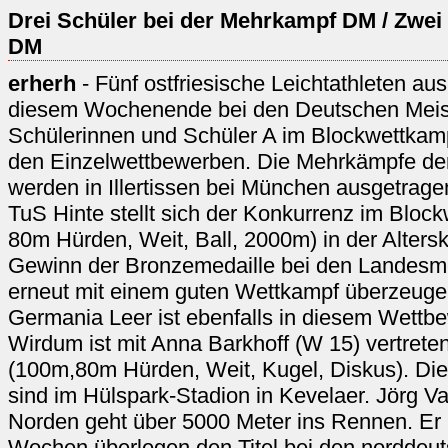
Drei Schüler bei der Mehrkampf DM / Zwei
DM
erherh
- Fünf ostfriesische Leichtathleten aus
diesem Wochenende bei den Deutschen Meist
Schülerinnen und Schüler A im Blockwettkamp
den Einzelwettbewerben. Die Mehrkämpfe der
werden in Illertissen bei München ausgetra
TuS Hinte stellt sich der Konkurrenz im Bloc
80m Hürden, Weit, Ball, 2000m) in der Alter
Gewinn der Bronzemedaille bei den Landesmei
erneut mit einem guten Wettkampf überzeuge
Germania Leer ist ebenfalls in diesem Wettb
Wirdum ist mit Anna Barkhoff (W 15) vertreten
(100m,80m Hürden, Weit, Kugel, Diskus). Die
sind im Hülspark-Stadion in Kevelaer. Jörg V
Norden geht über 5000 Meter ins Rennen. Er 
Wochen überlegen den Titel bei den norddeu