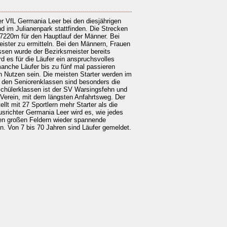
er VfL Germania Leer bei den diesjährigen
 im Julianenpark stattfinden. Die Strecken
 7220m für den Hauptlauf der Männer. Bei
ister zu ermitteln. Bei den Männern, Frauen
ssen wurde der Bezirksmeister bereits
d es für die Läufer ein anspruchsvolles
nche Läufer bis zu fünf mal passieren
n Nutzen sein. Die meisten Starter werden im
 den Seniorenklassen sind besonders die
chülerklassen ist der SV Warsingsfehn und
r Verein, mit dem längsten Anfahrtsweg. Der
llt mit 27 Sportlern mehr Starter als die
usrichter Germania Leer wird es, wie jedes
 den großen Feldern wieder spannende
en. Von 7 bis 70 Jahren sind Läufer gemeldet.