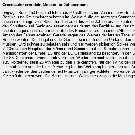
Crossläufer ermitteln Meister im Julianenpark
rwgwg
- Rund 250 Leichtathleten aus 20 ostfriesischen Vereinen erwartet d
Bezirks- und Kreismeister-schaften im Waldlauf, die am morgigen Sonnabend
haben eine Länge von 1430m für die Läufer bis zehn Jahren bis hin zu dem
den Schülern- und Seniorenklassen geht es darum den Bezirks- und Kreisme
und der Jugend geht es um den Titel des Kreismeisters. In diesen Alterskla
Anfang des Jahres ermittelt. Gerade wegen des Wetters der letzten Tage wir
Rennen werden. Der Hügel und der See mit seinem feuchten Umland, den ma
müssen, wird schwer zu belaufen sein und hier werden sicherlich Spikes vo
7220m langen Hauptlauf der Männer und Senioren auf die Strecke gehen. In
Mannschaften der Emder LG und der LG Ostfriesland zu beachten. In den S
der SV Concordia Ihrhove stark vertreten. Wieder zahlreich vertreten ist de
TuS Norderney stellt 25 Athleten zu den Titelkämpfen. Nur der TV Norden ste
Leichtathleten von der Insel. Schwierig für das Wettkampfrichterteam von A
Jahr, wieder bei den Läufen der acht- bis zehnjährigen Athleten, wo es bei
Zieleinläufe geben wird. Die Beliebtheit des Waldlaufes zeigen die Meldung