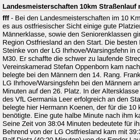
Landesmeisterschaften 10km Straßenlauf 
fff
- Bei den Landesmeisterschaften im 10 Km-
es aus ostfriesischer Sicht einige gute Platzie
Männerklasse, sowie den Seniorenklassen gin
Region Ostfriesland an den Start. Die besten 
Steinke von der LG Ihrhove/Warsingsfehn in 
M30. Er schaffte die schwer zu laufende Stre
Vereinskamerad Stefan Oppenborn kam nach 3
belegte bei den Männern den 14. Rang. Frank 
LG Ihrhove/Warsingsfehn bei den Männern am
Minuten auf den 26. Platz. In der Altersklass
des VfL Germania Leer erfolgreich an den Star
belegte hier Hermann Koenen, der für die 10
benötigte. Eine gute halbe Minute nach ihm k
Seine Zeit von 38:04 Minuten bedeutete für ih
Behrend von der LG Ostfriesland kam mit 39:
Ralf Dietz (40:20 Minuten) von der Emder La