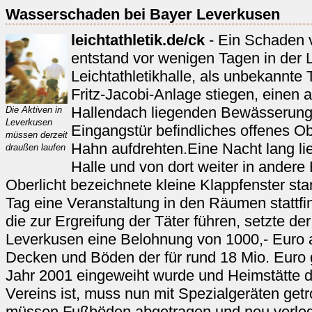
Wasserschaden bei Bayer Leverkusen
leichtathletik.de/ck
- Ein Schaden 
entstand vor wenigen Tagen in der 
Leichtathletikhalle, als unbekannte
Fritz-Jacobi-Anlage stiegen, einen
Hallendach liegenden Bewässerungs
Die Aktiven in
Leverkusen
Eingangstür befindliches offenes Ob
müssen derzeit
Hahn aufdrehten.Eine Nacht lang li
draußen laufen
Halle und von dort weiter in andere
Oberlicht bezeichnete kleine Klappfenster sta
Tag eine Veranstaltung in den Räumen stattfin
die zur Ergreifung der Täter führen, setzte d
Leverkusen eine Belohnung von 1000,- Euro a
Decken und Böden der für rund 18 Mio. Euro 
Jahr 2001 eingeweiht wurde und Heimstätte d
Vereins ist, muss nun mit Spezialgeräten get
müssen Fußböden abgetragen und neu verleg