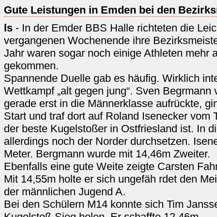
Gute Leistungen in Emden bei den Bezirks
ls
- In der Emder BBS Halle richteten die Lei
vergangenen Wochenende ihre Bezirksmeister
Jahr waren sogar noch einige Athleten mehr a
gekommen.
Spannende Duelle gab es häufig. Wirklich int
Wettkampf „alt gegen jung“. Sven Begrmann 
gerade erst in die Männerklasse aufrückte, g
Start und traf dort auf Roland Isenecker vom 
der beste Kugelstoßer in Ostfriesland ist. In 
allerdings noch der Norder durchsetzen. Isen
Meter. Bergmann wurde mit 14,46m Zweiter.
Ebenfalls eine gute Weite zeigte Carsten Fa
Mit 14,55m holte er sich ungefäh rdet den Meis
der männlichen Jugend A.
Bei den Schülern M14 konnte sich Tim Jans
Kugelstoß-Sieg holen. Er schaffte 12,46m.