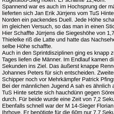
Spannend war es auch im Hochsprung der mä
lieferten sich Jan Erik Jürrjens vom TuS Hin
Norden ein packendes Duell. Jede Höhe schaf
im gleichen Versuch, so das man in einen St
Hier Schaffte Jürrjens die Siegeshöhe von 1,
Thielelke riß die Latte und hatte das Nachseh
selbe Höhe schaffte.
Auch in den Sprintdisziplinen ging es knapp z
Tages liefen die Männer. Im Endlauf kamen die
Sekunden ins Ziel. Das äußerst knappe Renne
Johannes Peters für sich entscheiden. Zweit
Schipper noch vor Mehrkämpfer Patrick Pfings
Bei der männlichen Jugend A sah es ähnlich 
TuS Hinte setzte sich hauchdünn gegen Sör
durch. Für beide wurde eine Zeit von 7,2 Sek
Ebenfalls schnell war der M 14-Sieger Flori
Ihrhove. Er benötigte für die 60m nur 7,7 Sek