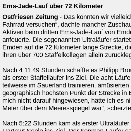
Ems-Jade-Lauf über 72 Kilometer
Ostfriesen Zeitung
- Das könnten wir viellei
Fahrrad versuchen“, dachte mancher Zuschaue
Aktiven beim dritten Ems-Jade-Lauf von Em
anfeuerte. Die sogenannten Ultraläufer starte
Emden auf die 72 Kilometer lange Strecke, d
ihren über 700 Staffelkollegen allein zurückle
Nach 4:11:49 Stunden schaffte es Philipp B
als erster Staffelläufer ins Ziel. Die acht Läufe
teilweise im Sauerland trainieren, amüsierten
geographisch höchsten Punkt der Strecke in 
mich nicht darauf hingewiesen, hätte ich es n
Meter über dem Meeresspiegel war“, scherzte 
Nach 5:22 Stunden kam als erster Ultraläufer 
Hartmut Seele ins Ziel. Der Ironman-Läufer 