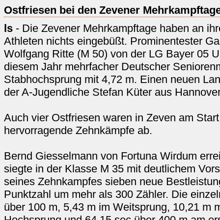
Ostfriesen bei den Zevener Mehrkampftag
ls
- Die Zevener Mehrkampftage haben an ihre
Athleten nichts eingebüßt. Prominentester Ga
Wolfgang Ritte (M 50) von der LG Bayer 05 U
diesem Jahr mehrfacher Deutscher Seniorenm
Stabhochsprung mit 4,72 m. Einen neuen Land
der A-Jugendliche Stefan Küter aus Hannover
Auch vier Ostfriesen waren in Zeven am Start.
hervorragende Zehnkämpfe ab.
Bernd Giesselmann von Fortuna Wirdum errei
siegte in der Klasse M 35 mit deutlichem Vorsp
seines Zehnkampfes sieben neue Bestleistung
Punktzahl um mehr als 300 Zähler. Die einze
über 100 m, 5,43 m im Weitsprung, 10,21 m m
Hochsprung und 64,15 sec über 400 m am ers