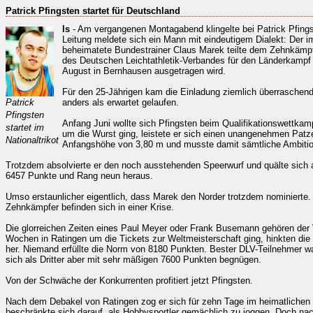
Patrick Pfingsten startet für Deutschland
ls
- Am vergangenen Montagabend klingelte bei Patrick Pfing
Leitung meldete sich ein Mann mit eindeutigem Dialekt: Der i
beheimatete Bundestrainer Claus Marek teilte dem Zehnkämpf
des Deutschen Leichtathletik-Verbandes für den Länderkampf 
August in Bernhausen ausgetragen wird.
Für den 25-Jährigen kam die Einladung ziemlich überraschend
Patrick
anders als erwartet gelaufen.
Pfingsten
Anfang Juni wollte sich Pfingsten beim Qualifikationswettka
startet im
um die Wurst ging, leistete er sich einen unangenehmen Patze
Nationaltrikot
Anfangshöhe von 3,80 m und musste damit sämtliche Ambiti
Trotzdem absolvierte er den noch ausstehenden Speerwurf und quälte sich
6457 Punkte und Rang neun heraus.
Umso erstaunlicher eigentlich, dass Marek den Norder trotzdem nominierte.
Zehnkämpfer befinden sich in einer Krise.
Die glorreichen Zeiten eines Paul Meyer oder Frank Busemann gehören der 
Wochen in Ratingen um die Tickets zur Weltmeisterschaft ging, hinkten die
her. Niemand erfüllte die Norm von 8180 Punkten. Bester DLV-Teilnehmer w
sich als Dritter aber mit sehr mäßigen 7600 Punkten begnügen.
Von der Schwäche der Konkurrenten profitiert jetzt Pfingsten.
Nach dem Debakel von Ratingen zog er sich für zehn Tage im heimatlichen 
beschränkte sich darauf, als Hobbysportler gemächlich zu joggen. Doch nac