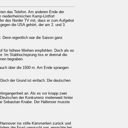
sten das Telefon. Am anderen Ende der
m niederrheinischen Kamp-Lintfort
er des Norder TV mit, dass er zum Aufgebot
gegen die USA gehört, der am 2. und 3.
. Denn eigentlich war die Saison ganz
mpf für höhere Weihen empfehlen. Doch als es
r. Im Stabhochsprung riss er dreimal die
onen begraben.
 auch über die 1500 m. Am Ende sprangen
 Doch der Grund ist einfach: Die deutschen
Vergangenheit an. Als es vor knapp zwei
 Deutschen der Konkurrenz meilenweit hinter
ar Sebastian Knabe. Der Hallenser musste
Hannover ins stille Kämmerlein zurück und
hdem der Frust verraucht war, erwachte bei