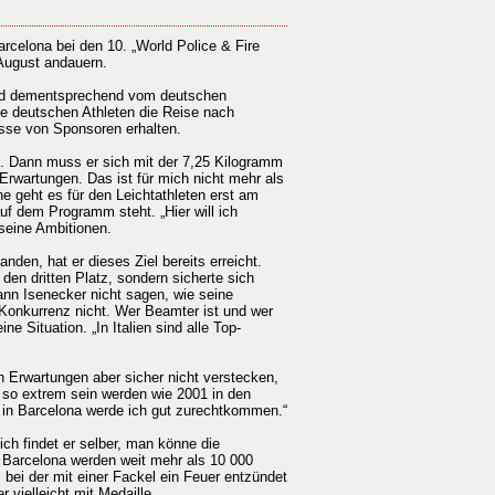
celona bei den 10. „World Police & Fire
August andauern.
 wird dementsprechend vom deutschen
die deutschen Athleten die Reise nach
üsse von Sponsoren erhalten.
n. Dann muss er sich mit der 7,25 Kilogramm
rwartungen. Das ist für mich nicht mehr als
he geht es für den Leichtathleten erst am
uf dem Programm steht. „Hier will ich
 seine Ambitionen.
anden, hat er dieses Ziel bereits erreicht.
den dritten Platz, sondern sicherte sich
nn Isenecker nicht sagen, wie seine
Konkurrenz nicht. Wer Beamter ist und wer
ne Situation. „In Italien sind alle Top-
n Erwartungen aber sicher nicht verstecken,
t so extrem sein werden wie 2001 in den
 in Barcelona werde ich gut zurechtkommen.“
ich findet er selber, man könne die
 Barcelona werden weit mehr als 10 000
 bei der mit einer Fackel ein Feuer entzündet
 vielleicht mit Medaille.