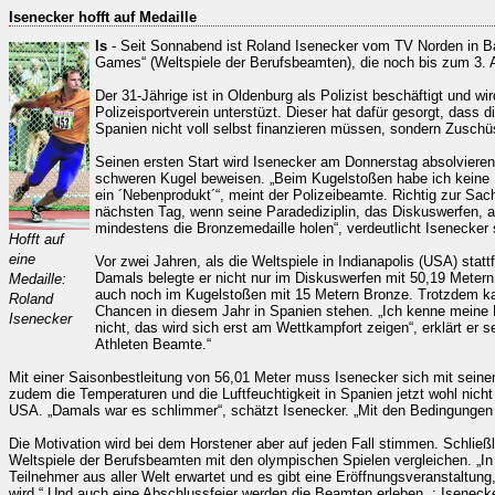
Isenecker hofft auf Medaille
ls
- Seit Sonnabend ist Roland Isenecker vom TV Norden in Bar
Games“ (Weltspiele der Berufsbeamten), die noch bis zum 3. 
Der 31-Jährige ist in Oldenburg als Polizist beschäftigt und
Polizeisportverein unterstüzt. Dieser hat dafür gesorgt, dass 
Spanien nicht voll selbst finanzieren müssen, sondern Zusch
Seinen ersten Start wird Isenecker am Donnerstag absolviere
schweren Kugel beweisen. „Beim Kugelstoßen habe ich keine E
ein ´Nebenprodukt´“, meint der Polizeibeamte. Richtig zur Sac
nächsten Tag, wenn seine Paradediziplin, das Diskuswerfen, a
mindestens die Bronzemedaille holen“, verdeutlicht Isenecker
Hofft auf
eine
Vor zwei Jahren, als die Weltspiele in Indianapolis (USA) stattf
Damals belegte er nicht nur im Diskuswerfen mit 50,19 Metern 
Medaille:
auch noch im Kugelstoßen mit 15 Metern Bronze. Trotzdem ka
Roland
Chancen in diesem Jahr in Spanien stehen. „Ich kenne meine 
Isenecker
nicht, das wird sich erst am Wettkampfort zeigen“, erklärt er sei
Athleten Beamte.“
Mit einer Saisonbestleitung von 56,01 Meter muss Isenecker sich mit seine
zudem die Temperaturen und die Luftfeuchtigkeit in Spanien jetzt wohl nich
USA. „Damals war es schlimmer“, schätzt Isenecker. „Mit den Bedingungen
Die Motivation wird bei dem Horstener aber auf jeden Fall stimmen. Schließl
Weltspiele der Berufsbeamten mit den olympischen Spielen vergleichen. „In
Teilnehmer aus aller Welt erwartet und es gibt eine Eröffnungsveranstaltung,
wird.“ Und auch eine Abschlussfeier werden die Beamten erleben. : Isenecker