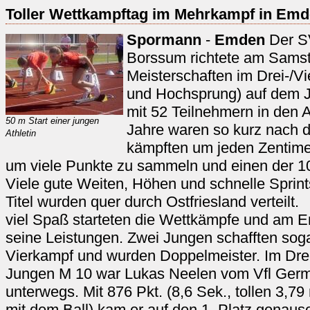
Toller Wettkampftag im Mehrkampf in Em
Spormann
-
Emden
Der S
Borssum richtete am Samst
Meisterschaften im Drei-/Vi
und Hochsprung) auf dem J
mit 52 Teilnehmern in den 
50 m Start einer jungen
Jahre waren so kurz nach d
Athletin
kämpften um jeden Zentime
um viele Punkte zu sammeln und einen der 10
Viele gute Weiten, Höhen und schnelle Sprint
Titel wurden quer durch Ostfriesland verteilt
viel Spaß starteten die Wettkämpfe und am En
seine Leistungen. Zwei Jungen schafften sog
Vierkampf und wurden Doppelmeister. Im Dre
Jungen M 10 war Lukas Neelen vom Vfl Germa
unterwegs. Mit 876 Pkt. (8,6 Sek., tollen 3,7
mit dem Ball) kam er auf den 1. Platz genaus