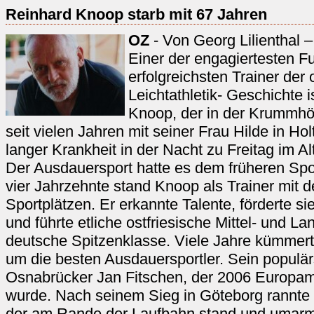
Reinhard Knoop starb mit 67 Jahren
OZ
- Von Georg Lilienthal –
Einer der engagiertesten F
erfolgreichsten Trainer der 
Leichtathletik- Geschichte 
Knoop, der in der Krummhö
seit vielen Jahren mit seiner Frau Hilde in Hol
langer Krankheit in der Nacht zu Freitag im Al
Der Ausdauersport hatte es dem früheren Spo
vier Jahrzehnte stand Knoop als Trainer mit d
Sportplätzen. Er erkannte Talente, förderte si
und führte etliche ostfriesische Mittel- und La
deutsche Spitzenklasse. Viele Jahre kümmert
um die besten Ausdauersportler. Sein populär
Osnabrücker Jan Fitschen, der 2006 Europam
wurde. Nach seinem Sieg in Göteborg rannte 
der am Rande der Laufbahn stand und umar