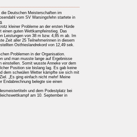
 die Deutschen Meisterschaften im
osendahl vom SV Warsingsfehn startete in
es
trotz kleiner Probleme an der ersten Hürde
it einen guten Wettkampfeinstieg. Das
den Leistungen von 38 m bzw. 4,85 m ab. Im
ste Zeit aller 25 Teilnehmerinnen in diesem
stellten Ostfrieslandrekord von 12,49 sek.
schen Problemen in der Organisation.
en und man musste lange auf Ergebnisse
en einstellen. Somit wusste Anneke vor dem
cher Position sie bislang lag. Es gab keine
 dem schwülen Wetter kämpfte sie sich mit
Ziel. „Es ging einfach nicht mehr! Meine
er Endabrechnung belegte sie einen
desmeistertiteln und dem Podestplatz bei
gleichswettkampf am 10. September in