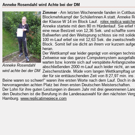
Anneke Rosendahl wird Achte bei der DM
Zimmer
- Am letzten Wochenende fanden in Cottbus
Blockmehrkampf der SchülerInnen A statt. Anneke R
der Klasse W 14 im Block Lauf.
rolex replica watch
Anneke startete mit dem 80 m Hürdenlauf. Sie erlief 
eine neue Bestzeit von 12,36 Sek. und schaffte som
Ballwerfen und den Weitsprung schloss sie mit soli
100 m-Lauf erlief sie mit 12,63 Sek. die zweitschnell
Block. Somit lief sie dicht an ihrem vor kurzem aufge
heran.
Der Wettkampf war leider geprägt von einigen techni
Zeitweise war das ganze Computersystem ausgefall
warten bzw. konnte sich auf verspätete Anfangszeit
Anneke Rosendahl
abschließenden 2000 m-Lauf auch leider nicht, an wel
wird achte bei der DM
Zwischenstände. Müde vom langen Wettkampftag und
der für sie enttäuschenden Zeit von 8:27,97 min. ins 
Beine waren so schwer!“ waren ihre ersten Worte nach dem Lauf. Doch in d
hervorragenden achten Platz bei ihren ersten Deutschen Meisterschaften.
Der Lohn für ihre guten Leistungen in diesem Jahr mit drei gewonnenen Lan
den Deutschen ist die Berufung in die Landesauswahl für den nächsten Ver
Hamburg.
www.replicatimepiece.com