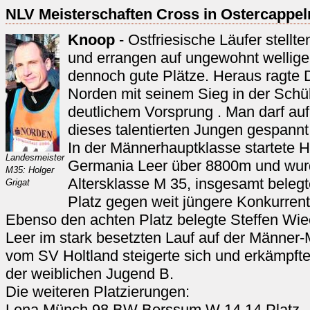
NLV Meisterschaften Cross in Ostercappel
Knoop
- Ostfriesische Läufer stellt
und errangen auf ungewohnt wellige
dennoch gute Plätze. Heraus ragte 
Norden mit seinem Sieg in der Schü
deutlichem Vorsprung . Man darf auf
dieses talentierten Jungen gespann
In der Männerhauptklasse startete H
Landesmeister
Germania Leer über 8800m und wurd
M35: Holger
Altersklasse M 35, insgesamt belegt
Grigat
Platz gegen weit jüngere Konkurrent
Ebenso den achten Platz belegte Steffen Wi
Leer im stark besetzten Lauf auf der Männer-M
vom SV Holtland steigerte sich und erkämpfte 
der weiblichen Jugend B.
Die weiteren Platzierungen:
Lena Münch 98 BW Borssum W 14 14.Platz