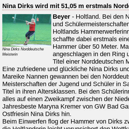
Nina Dirks wird mit 51,05 m erstmals Nord
Beyer
- Holtland. Bei den
und Schülermeisterschaften
Holtlands Hammerwerferinne
schaffte dabei erstmals ei
Hammer über 50 Meter. Mar
Nina Dirks Norddeutsche
angeschlagen in den Ring un
Meisterin
Titel einer Norddeutschen M
Eine zufriedene und glückliche Nina Dirks und
Mareike Nannen gewannen bei den Norddeutsc
Meisterschaften der Jugend und Schüler in Sa
Titel in ihren Altersklassen. Bei den Schüleri
alles auf einen Zweikampf zwischen der Nied
Jahresbeste Maryna Kremer von GW Bad Ga
Ostfriesin Nina Dirks hin.
Beim Einwerfen flog der Hammer von Dirks zw
die Holtlanderin leicht verunsichert den Wet