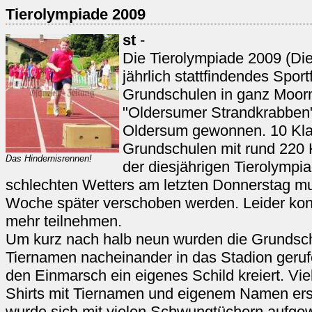
Tierolympiade 2009
st
-
Die Tierolympiade 2009 (Die
jährlich stattfindendes Sport
Grundschulen in ganz Moor
"Oldersumer Strandkrabben
Oldersum gewonnen. 10 Kla
Grundschulen mit rund 220 K
Das Hindernisrennen!
der diesjährigen Tierolympi
schlechten Wetters am letzten Donnerstag mu
Woche später verschoben werden. Leider konn
mehr teilnehmen.
Um kurz nach halb neun wurden die Grundsch
Tiernamen nacheinander in das Stadion gerufe
den Einmarsch ein eigenes Schild kreiert. Vie
Shirts mit Tiernamen und eigenem Namen ers
wurde sich mit vielen Schwungtüchern aufgew