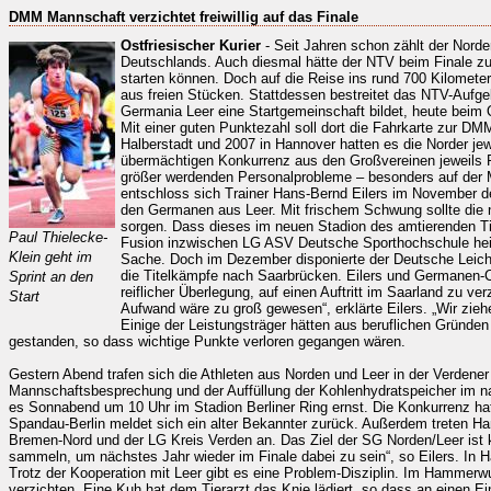
DMM Mannschaft verzichtet freiwillig auf das Finale
Ostfriesischer Kurier
- Seit Jahren schon zählt der Norde
Deutschlands. Auch diesmal hätte der NTV beim Finale z
starten können. Doch auf die Reise ins rund 700 Kilometer
aus freien Stücken. Stattdessen bestreitet das NTV-Aufg
Germania Leer eine Startgemeinschaft bildet, heute beim 
Mit einer guten Punktezahl soll dort die Fahrkarte zur D
Halberstadt und 2007 in Hannover hatten es die Norder jewe
übermächtigen Konkurrenz aus den Großvereinen jeweils R
größer werdenden Personalprobleme – besonders auf der M
entschloss sich Trainer Hans-Bernd Eilers im November d
den Germanen aus Leer. Mit frischem Schwung sollte die
sorgen. Dass dieses im neuen Stadion des amtierenden Ti
Paul Thielecke-
Fusion inzwischen LG ASV Deutsche Sporthochschule heißt
Klein geht im
Sache. Doch im Dezember disponierte der Deutsche Leicht
die Titelkämpfe nach Saarbrücken. Eilers und Germanen
Sprint an den
reiflicher Überlegung, auf einen Auftritt im Saarland zu verz
Start
Aufwand wäre zu groß gewesen“, erklärte Eilers. „Wir ziehe
Einige der Leistungsträger hätten aus beruflichen Gründen
gestanden, so dass wichtige Punkte verloren gegangen wären.
Gestern Abend trafen sich die Athleten aus Norden und Leer in der Verden
Mannschaftsbesprechung und der Auffüllung der Kohlenhydratspeicher im na
es Sonnabend um 10 Uhr im Stadion Berliner Ring ernst. Die Konkurrenz hat
Spandau-Berlin meldet sich ein alter Bekannter zurück. Außerdem treten H
Bremen-Nord und der LG Kreis Verden an. Das Ziel der SG Norden/Leer ist k
sammeln, um nächstes Jahr wieder im Finale dabei zu sein“, so Eilers. In 
Trotz der Kooperation mit Leer gibt es eine Problem-Disziplin. Im Hammer
verzichten. Eine Kuh hat dem Tierarzt das Knie lädiert, so dass an einen E