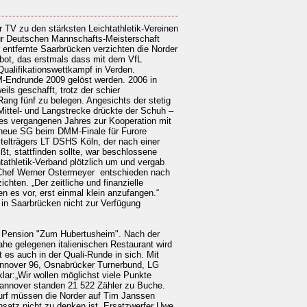
r TV zu den stärksten Leichtathletik-Vereinen
ur Deutschen Mannschafts-Meisterschaft
 entfernte Saarbrücken verzichten die Norder
ebot, das erstmals dass mit dem VfL
Qualifikationswettkampf in Verden.
MM-Endrunde 2009 gelöst werden. 2006 in
ils geschafft, trotz der schier
ang fünf zu belegen. Angesichts der stetig
ittel- und Langstrecke drückte der Schuh –
es vergangenen Jahres zur Kooperation mit
 neue SG beim DMM-Finale für Furore
telträgers LT DSHS Köln, der nach einer
, stattfinden sollte, war beschlossene
athletik-Verband plötzlich um und vergab
-Chef Werner Ostermeyer entschieden nach
ichten. „Der zeitliche und finanzielle
n es vor, erst einmal klein anzufangen.“
 in Saarbrücken nicht zur Verfügung
er Pension "Zum Hubertusheim". Nach der
he gelegenen italienischen Restaurant wird
 es auch in der Quali-Runde in sich. Mit
annover 96, Osnabrücker Turnerbund, LG
lar:„Wir wollen möglichst viele Punkte
Hannover standen 21 522 Zähler zu Buche.
wurf müssen die Norder auf Tim Janssen
insatz nicht zu denken ist. Ersatzwerfer Uwe