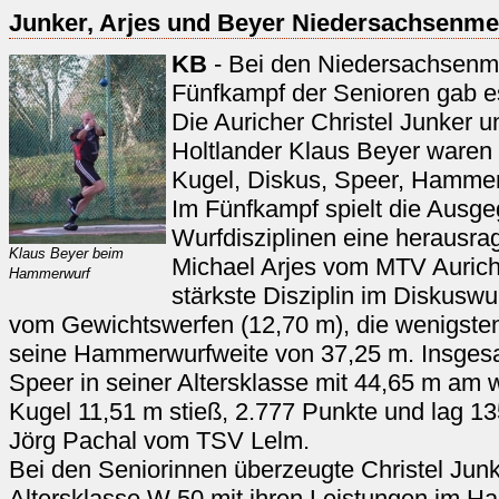
Junker, Arjes und Beyer Niedersachsenme
KB
- Bei den Niedersachsenme
Fünfkampf der Senioren gab es f
Die Auricher Christel Junker u
Holtlander Klaus Beyer waren i
Kugel, Diskus, Speer, Hammer
Im Fünfkampf spielt die Ausgeg
Wurfdisziplinen eine herausra
Klaus Beyer beim
Michael Arjes vom MTV Aurich
Hammerwurf
stärkste Disziplin im Diskuswu
vom Gewichtswerfen (12,70 m), die wenigste
seine Hammerwurfweite von 37,25 m. Insgesam
Speer in seiner Altersklasse mit 44,65 m am 
Kugel 11,51 m stieß, 2.777 Punkte und lag 1
Jörg Pachal vom TSV Lelm.
Bei den Seniorinnen überzeugte Christel Jun
Altersklasse W 50 mit ihren Leistungen im 