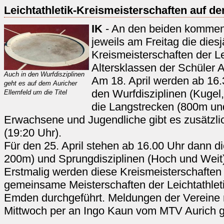
Leichtathletik-Kreismeisterschaften auf de
IK
- An den beiden komme
jeweils am Freitag die dies
Kreismeisterschaften der Le
Altersklassen der Schüler A
Auch in den Wurfdisziplinen
Am 18. April werden ab 16.3
geht es auf dem Auricher
den Wurfdisziplinen (Kugel
Ellernfeld um die Titel
die Langstrecken (800m un
Erwachsene und Jugendliche gibt es zusätzli
(19:20 Uhr).
Für den 25. April stehen ab 16.00 Uhr dann di
200m) und Sprungdisziplinen (Hoch und Wei
Erstmalig werden diese Kreismeisterschaften
gemeinsame Meisterschaften der Leichtathlet
Emden durchgeführt. Meldungen der Vereine 
Mittwoch per an Ingo Kaun vom MTV Aurich