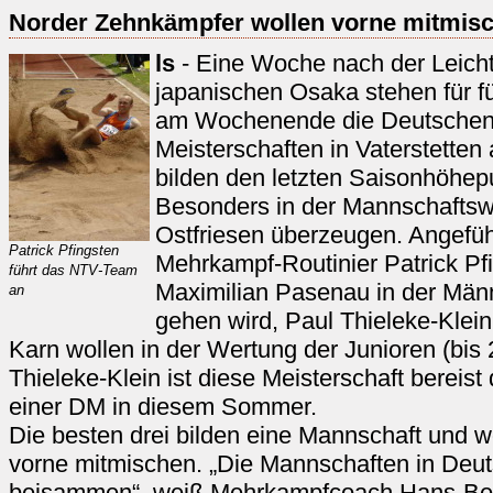
Norder Zehnkämpfer wollen vorne mitmis
ls
- Eine Woche nach der Leich
japanischen Osaka stehen für f
am Wochenende die Deutsche
Meisterschaften in Vaterstette
bilden den letzten Saisonhöhepu
Besonders in der Mannschaftsw
Ostfriesen überzeugen. Angefüh
Patrick Pfingsten
Mehrkampf-Routinier Patrick Pf
führt das NTV-Team
Maximilian Pasenau in der Männ
an
gehen wird, Paul Thieleke-Klein
Karn wollen in der Wertung der Junioren (bis 
Thieleke-Klein ist diese Meisterschaft bereist
einer DM in diesem Sommer.
Die besten drei bilden eine Mannschaft und w
vorne mitmischen. „Die Mannschaften in Deuts
beisammen“, weiß Mehrkampfcoach Hans-Bern