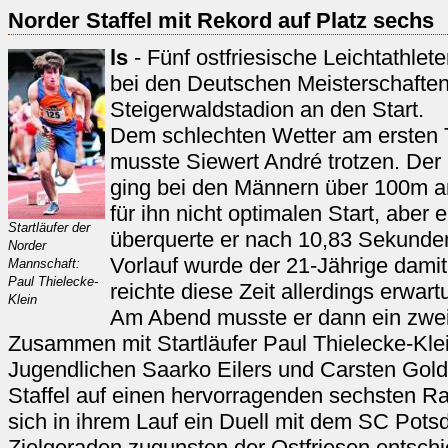
Norder Staffel mit Rekord auf Platz sechs
ls
- Fünf ostfriesische Leichtathl
bei den Deutschen Meisterschaften 
Steigerwaldstadion an den Start.
Dem schlechten Wetter am ersten 
musste Siewert André trotzen. Der
ging bei den Männern über 100m a
für ihn nicht optimalen Start, aber 
Startläufer der
überquerte er nach 10,83 Sekunden 
Norder
Vorlauf wurde der 21-Jährige damit
Mannschaft:
Paul Thielecke-
reichte diese Zeit allerdings erwar
Klein
Am Abend musste er dann ein zwei
Zusammen mit Startläufer Paul Thielecke-Kle
Jugendlichen Saarko Eilers und Carsten Golde
Staffel auf einen hervorragenden sechsten Ra
sich in ihrem Lauf ein Duell mit dem SC Pots
Zielgeraden zugunsten der Ostfriesen entsch