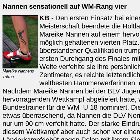
Nannen sensationell auf WM-Rang vier
KB
- Den ersten Einsatz bei einer
Meisterschaft beendete die Holt
Mareike Nannen auf einem hervor
möglich gehaltenen vierten Platz
überstandener Qualifikation trumpf
ersten Durchgang des Finales mit
Weite verfehlte sie ihre persönli
Mareike Nannens
Zentimeter, es reichte letztendlic
Tattoo
weltbesten Hammerwerferinnen d
Nachdem Mareike Nannen bei der BLV Jugend
hervorragenden Wettkampf abgeliefert hatte,
Bundestrainer für die WM U 18 nominiert. D
etwas überraschend, da Nannen die DLV Nor
nur um 90 cm verfehlt hatte. Der starke Eindru
diesem Wettkampf aber auch schon vor einem
Länderkampfdebüt gegen Polen mit ihrem Sieg