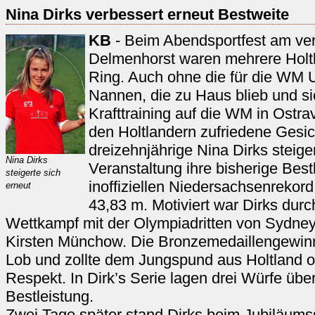
Nina Dirks verbessert erneut Bestweite
KB
- Beim Abendsportfest am ve
Delmenhorst waren mehrere Holt
Ring. Auch ohne die für die WM 
Nannen, die zu Haus blieb und si
Krafttraining auf die WM in Ostra
den Holtlandern zufriedene Gesich
dreizehnjährige Nina Dirks steiger
Nina Dirks
Veranstaltung ihre bisherige Best
steigerte sich
inoffiziellen Niedersachsenrekor
erneut
43,83 m. Motiviert war Dirks du
Wettkampf mit der Olympiadritten von Sydney
Kirsten Münchow. Die Bronzemedaillengewinne
Lob und zollte dem Jungspund aus Holtland o
Respekt. In Dirk’s Serie lagen drei Würfe über
Bestleistung.
Zwei Tage später stand Dirks beim Jubiläums