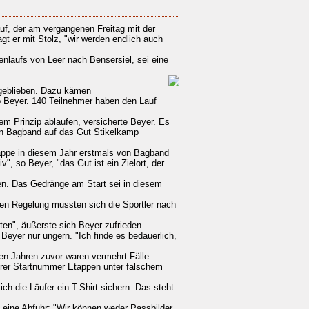
uf, der am vergangenen Freitag mit der
gt er mit Stolz, "wir werden endlich auch
enlaufs von Leer nach Bensersiel, sei eine
 geblieben. Dazu kämen
o Beyer. 140 Teilnehmer haben den Lauf
m Prinzip ablaufen, versicherte Beyer. Es
on Bagband auf das Gut Stikelkamp
appe in diesem Jahr erstmals von Bagband
, so Beyer, "das Gut ist ein Zielort, der
rden. Das Gedränge am Start sei in diesem
en Regelung mussten sich die Sportler nach
ten", äußerste sich Beyer zufrieden.
Beyer nur ungern. "Ich finde es bedauerlich,
en Jahren zuvor waren vermehrt Fälle
hrer Startnummer Etappen unter falschem
h die Läufer ein T-Shirt sichern. Das steht
 eine Abfuhr: "Wir können weder Passbilder