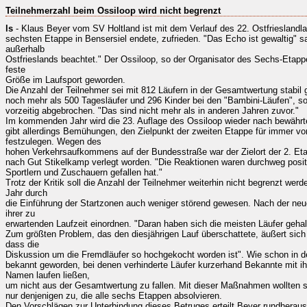
Teilnehmerzahl beim Ossiloop wird nicht begrenzt
ls
- Klaus Beyer vom SV Holtland ist mit dem Verlauf des 22. Ostfrieslandla
sechsten Etappe in Bensersiel endete, zufrieden. "Das Echo ist gewaltig" sa
außerhalb
Ostfrieslands beachtet." Der Ossiloop, so der Organisator des Sechs-Etapp
feste
Größe im Laufsport geworden.
Die Anzahl der Teilnehmer sei mit 812 Läufern in der Gesamtwertung stabil
noch mehr als 500 Tagesläufer und 296 Kinder bei den "Bambini-Läufen", s
vorzeitig abgebrochen. "Das sind nicht mehr als in anderen Jahren zuvor."
Im kommenden Jahr wird die 23. Auflage des Ossiloop wieder nach bewährte
gibt allerdings Bemühungen, den Zielpunkt der zweiten Etappe für immer v
festzulegen. Wegen des
hohen Verkehrsaufkommens auf der Bundesstraße war der Zielort der 2. Et
nach Gut Stikelkamp verlegt worden. "Die Reaktionen waren durchweg positiv"
Sportlern und Zuschauern gefallen hat."
Trotz der Kritik soll die Anzahl der Teilnehmer weiterhin nicht begrenzt we
Jahr durch
die Einführung der Startzonen auch weniger störend gewesen. Nach der neu
ihrer zu
erwartenden Laufzeit einordnen. "Daran haben sich die meisten Läufer gehal
Zum größten Problem, das den diesjährigen Lauf überschattete, äußert sich 
dass die
Diskussion um die Fremdläufer so hochgekocht worden ist". Wie schon in d
bekannt geworden, bei denen verhinderte Läufer kurzerhand Bekannte mit i
Namen laufen ließen,
um nicht aus der Gesamtwertung zu fallen. Mit dieser Maßnahmen wollten sic
nur denjenigen zu, die alle sechs Etappen absolvieren.
Den Vorschlägen zur Unterbindung dieses Betruges erteilt Beyer rundheraus