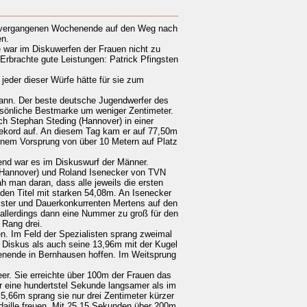
am vergangenen Wochenende auf den Weg nach
en.
 war im Diskuwerfen der Frauen nicht zu
jeder dieser Würfe hätte für sie zum
ann. Der beste deutsche Jugendwerfer des
rsönliche Bestmarke um weniger Zentimeter.
ich Stephan Steding (Hannover) in einer
rekord auf. An diesem Tag kam er auf 77,50m
einem Vorsprung von über 10 Metern auf Platz
end war es im Diskuswurf der Männer.
s (Hannover) und Roland Isenecker von TVN
ah man daran, dass alle jeweils die ersten
 den Titel mit starken 54,08m. An Isenecker
eister und Dauerkonkurrenten Mertens auf den
 allerdings dann eine Nummer zu groß für den
 Rang drei.
en. Im Feld der Spezialisten sprang zweimal
m Diskus als auch seine 13,96m mit der Kugel
nende in Bernhausen hoffen. Im Weitsprung
er. Sie erreichte über 100m der Frauen das
r eine hundertstel Sekunde langsamer als im
 5,66m sprang sie nur drei Zentimeter kürzer
daille freuen. Mit 25,15 Sekunden über 200m