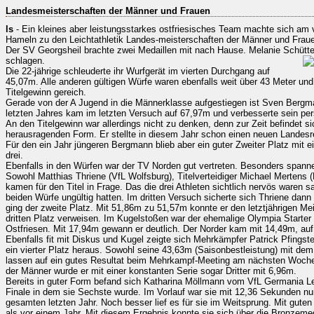
Landesmeisterschaften der Männer und Frauen
ls
- Ein kleines aber leistungsstarkes ostfriesisches Team machte sich 
Hameln zu den Leichtathletik Landes-meisterschaften der Männer und Frau
Der SV Georgsheil brachte zwei Medaillen mit nach Hause. Melanie Schütte
schlagen.
Die 22-jährige schleuderte ihr Wurfgerät im vierten Durchgang auf
45,07m. Alle anderen gültigen Würfe waren ebenfalls weit über 43 Meter und 
Titelgewinn gereich.
Gerade von der A Jugend in die Männerklasse aufgestiegen ist Sven Bergm
letzten Jahres kam im letzten Versuch auf 67,97m und verbesserte sein pe
An den Titelgewinn war allerdings nicht zu denken, denn zur Zeit befindet s
herausragenden Form. Er stellte in diesem Jahr schon einen neuen Landes
Für den ein Jahr jüngeren Bergmann blieb aber ein guter Zweiter Platz mit 
drei.
Ebenfalls in den Würfen war der TV Norden gut vertreten. Besonders spann
Sowohl Matthias Thriene (VfL Wolfsburg), Titelverteidiger Michael Merten
kamen für den Titel in Frage. Das die drei Athleten sichtlich nervös waren s
beiden Würfe ungültig hatten. Im dritten Versuch sicherte sich Thriene dann
ging der zweite Platz. Mit 51,86m zu 51,57m konnte er den letztjährigen M
dritten Platz verweisen. Im Kugelstoßen war der ehemalige Olympia Starter
Ostfriesen. Mit 17,94m gewann er deutlich. Der Norder kam mit 14,49m, auf
Ebenfalls fit mit Diskus und Kugel zeigte sich Mehrkämpfer Patrick Pfingst
ein vierter Platz heraus. Sowohl seine 43,63m (Saisonbestleistung) mit de
lassen auf ein gutes Resultat beim Mehrkampf-Meeting am nächsten Woche
der Männer wurde er mit einer konstanten Serie sogar Dritter mit 6,96m.
Bereits in guter Form befand sich Katharina Möllmann vom VfL Germania Le
Finale in dem sie Sechste wurde. Im Vorlauf war sie mit 12,36 Sekunden nu
gesamten letzten Jahr. Noch besser lief es für sie im Weitsprung. Mit guten
als vor einem Jahr. Mit diesem Ergebnis konnte sie sich über die Bronzeme