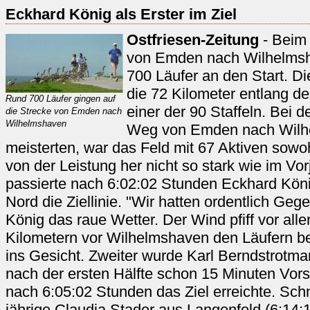
Eckhard König als Erster im Ziel
Ostfriesen-Zeitung
- Beim
von Emden nach Wilhelmsh
700 Läufer an den Start. Di
die 72 Kilometer entlang d
Rund 700 Läufer gingen auf
einer der 90 Staffeln. Bei d
die Strecke von Emden nach
Wilhelmshaven
Weg von Emden nach Wilhe
meisterten, war das Feld mit 67 Aktiven sowo
von der Leistung her nicht so stark wie im Vorj
passierte nach 6:02:02 Stunden Eckhard Kön
Nord die Ziellinie. "Wir hatten ordentlich Ge
König das raue Wetter. Der Wind pfiff vor alle
Kilometern vor Wilhelmshaven den Läufern be
ins Gesicht. Zweiter wurde Karl Berndstrotm
nach der ersten Hälfte schon 15 Minuten Vors
nach 6:05:02 Stunden das Ziel erreichte. Schn
jährige Claudia Stader aus Langenfeld (6:14: