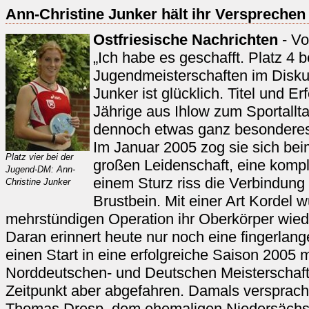
Ann-Christine Junker hält ihr Versprechen
Ostfriesische Nachrichten
- Vo
„Ich habe es geschafft. Platz 4 
Jugendmeisterschaften im Disku
Junker ist glücklich. Titel und Er
Jährige aus Ihlow zum Sportalltag
dennoch etwas ganz besondere
Im Januar 2005 zog sie sich beim
Platz vier bei der
großen Leidenschaft, eine kompli
Jugend-DM: Ann-
einem Sturz riss die Verbindung
Christine Junker
Brustbein. Mit einer Art Kordel w
mehrstündigen Operation ihr Oberkörper wie
Daran erinnert heute nur noch eine fingerlan
einen Start in eine erfolgreiche Saison 2005 
Norddeutschen- und Deutschen Meisterschaf
Zeitpunkt aber abgefahren. Damals versprach 
Thomas Dresp, dem ehemaligen Niedersächs