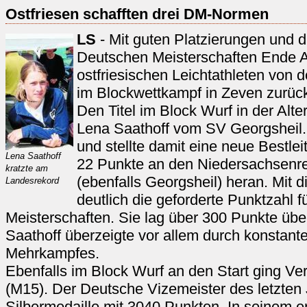
Ostfriesen schafften drei DM-Normen
LS
- Mit guten Platzierungen und dr
Deutschen Meisterschaften Ende 
ostfriesischen Leichtathleten von
im Blockwettkampf in Zeven zurüc
Den Titel im Block Wurf in der Alt
Lena Saathoff vom SV Georgsheil.
und stellte damit eine neue Bestle
Lena Saathoff
22 Punkte an den Niedersachsenre
kratzte am
(ebenfalls Georgsheil) heran. Mit d
Landesrekord
deutlich die geforderte Punktzahl 
Meisterschaften. Sie lag über 300 Punkte übe
Saathoff überzeigte vor allem durch konstant
Mehrkampfes.
Ebenfalls im Block Wurf an den Start ging V
(M15). Der Deutsche Vizemeister des letzten
Silbermedaille mit 3040 Punkten. In seinem 