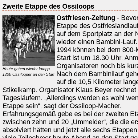
Zweite Etappe des Ossiloops
Ostfriesen-Zeitung
- Bevor
Etappe des Ostfrieslandlaufs
auf dem Sportplatz an der 
wieder einen Bambini-Lauf.
1994 können bei dem 800-
Start ist um 18.30 Uhr. A
Organisatoren noch bis kur
Heute gehen wieder knapp
Nach dem Bambinilauf gehe
1200 Ossilooper an den Start
auf die 10,5 Kilometer lan
Stikelkamp. Organisator Klaus Beyer rechnet 
Tagesläufern. „Allerdings werden es wohl weni
Etappe sein“, sagt der Ossiloop-Macher.
Erfahrungsgemäß gebe es bei der zweiten E
zwischen zehn und 20 „Ummelder“, die die er
absolviert hätten und jetzt alle sechs Etappe
viele Teilnehmer heute Abend an den Start g