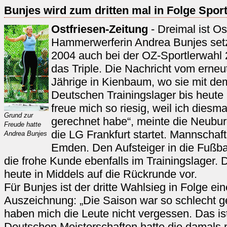
Bunjes wird zum dritten mal in Folge Sport
Ostfriesen-Zeitung
- Dreimal ist Os
Hammerwerferin Andrea Bunjes setz
2004 auch bei der OZ-Sportlerwahl 
das Triple. Die Nachricht vom erneut
Jährige in Kienbaum, wo sie mit d
Deutschen Trainingslager bis heute i
freue mich so riesig, weil ich diesm
Grund zur
gerechnet habe“, meinte die Neuburge
Freude hatte
die LG Frankfurt startet. Mannschaft
Andrea Bunjes
Emden. Den Aufsteiger in die Fußbal
die frohe Kunde ebenfalls im Trainingslager. 
heute in Middels auf die Rückrunde vor.
Für Bunjes ist der dritte Wahlsieg in Folge e
Auszeichnung: „Die Saison war so schlecht g
haben mich die Leute nicht vergessen. Das ist
Deutschen Meisterschaften hatte die damals 