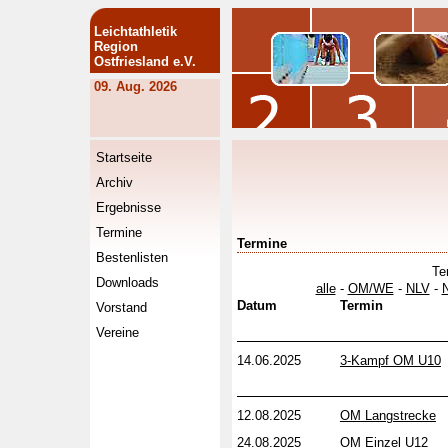
Leichtathletik
Region
Ostfriesland e.V.
09. Aug. 2026
Startseite
Archiv
Ergebnisse
Termine
Termine
Bestenlisten
Te
Downloads
alle
-
OM/WE
-
NLV
-
Datum
Termin
Vorstand
Vereine
14.06.2025
3-Kampf OM U10
12.08.2025
OM Langstrecke
24.08.2025
OM Einzel U12