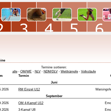
ine
Termine sortieren:
alle
-
OM/WE
-
NLV
-
NDM/DLV
-
Wettkämpfe
-
Volksläufe
um
Termin
Juni
6.2026
RM Einzel U12
Warsingsf
September
9.2026
OM 4-Kampf U12
Emd
9.2026
3-Kampf U8
Emd