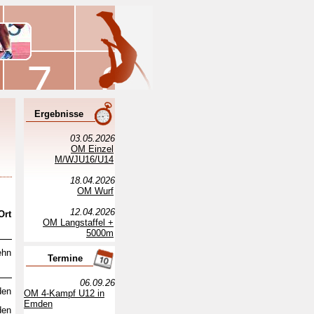
Ergebnisse
03.05.2026
OM Einzel
M/WJU16/U14
18.04.2026
OM Wurf
12.04.2026
Ort
OM Langstaffel +
5000m
ehn
Termine
06.09.26
en
OM 4-Kampf U12 in
Emden
en