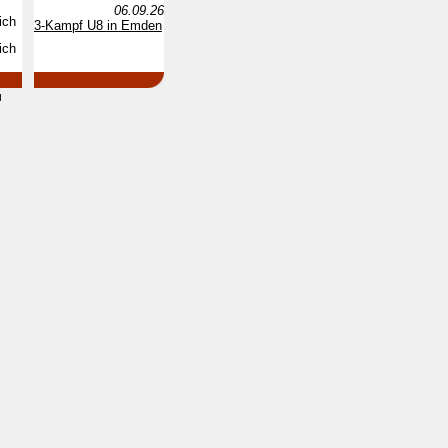
06.09.26
ich
3-Kampf U8 in Emden
ich
d