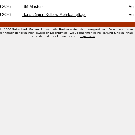
9.2026
BM Masters
Aur
9.2026
Hans-Jürgen Kolbow Mehrkampftage
Aur
1 - 2006 Seinschedt Medien, Bremen. Alle Rechte vorbehalten. Ausgewiesene Warenzeichen un
kennamen gehören ihren jeweiligen Eigentümern. Wir übernehmen keine Haftung für den Inhalt
verlinkter externer Internetseiten. -
Impressum