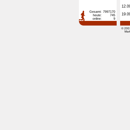
12.0
Gesamt:
7997170
19.0
heute:
745
online:
9
© 200
Mar