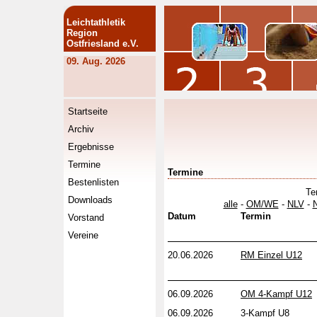
Leichtathletik
Region
Ostfriesland e.V.
09. Aug. 2026
Startseite
Archiv
Ergebnisse
Termine
Termine
Bestenlisten
Te
Downloads
alle
-
OM/WE
-
NLV
-
Datum
Termin
Vorstand
Vereine
20.06.2026
RM Einzel U12
06.09.2026
OM 4-Kampf U12
06.09.2026
3-Kampf U8