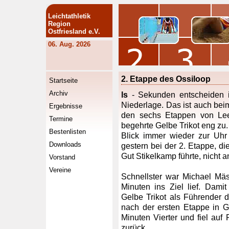
Leichtathletik
Region
Ostfriesland e.V.
06. Aug. 2026
2. Etappe des Ossiloop
Startseite
Archiv
ls
- Sekunden entscheiden in
Niederlage. Das ist auch beim
Ergebnisse
den sechs Etappen von Le
Termine
begehrte Gelbe Trikot eng zu.
Bestenlisten
Blick immer wieder zur Uh
Downloads
gestern bei der 2. Etappe, di
Gut Stikelkamp führte, nicht a
Vorstand
Vereine
Schnellster war Michael Mä
Minuten ins Ziel lief. Damit
Gelbe Trikot als Führender
nach der ersten Etappe in G
Minuten Vierter und fiel auf
zurück.