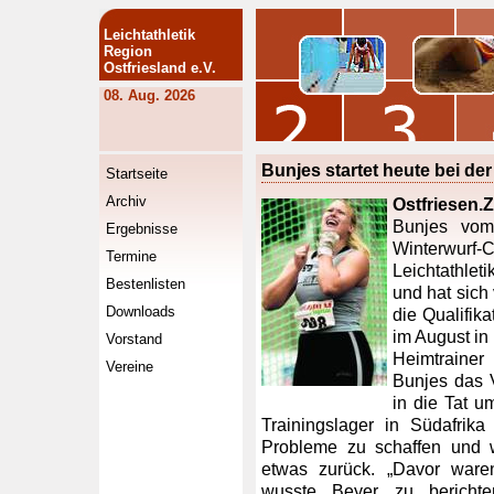
Leichtathletik
Region
Ostfriesland e.V.
08. Aug. 2026
Bunjes startet heute bei de
Startseite
Archiv
Ostfriesen.
Bunjes vom
Ergebnisse
Winterwur
Termine
Leichtathlet
Bestenlisten
und hat sich
Downloads
die Qualifik
im August in 
Vorstand
Heimtrainer 
Vereine
Bunjes das 
in die Tat 
Trainingslager in Südafrik
Probleme zu schaffen und w
etwas zurück. „Davor waren
wusste Beyer zu berichte