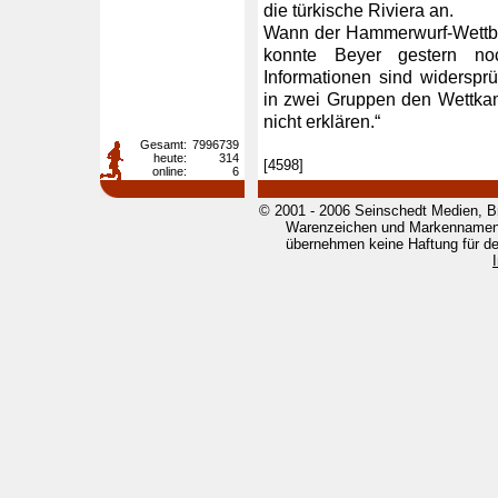
die türkische Riviera an.
Wann der Hammerwurf-Wettbe
konnte Beyer gestern no
Informationen sind widersp
in zwei Gruppen den Wettkamp
nicht erklären.“
Gesamt:
7996739
heute:
314
[4598]
online:
6
© 2001 - 2006 Seinschedt Medien, B
Warenzeichen und Markennamen g
übernehmen keine Haftung für den 