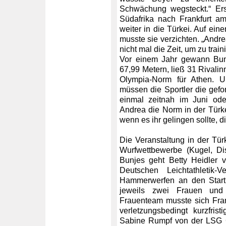
Schwächung wegsteckt.“ Ers
Südafrika nach Frankfurt am
weiter in die Türkei. Auf ein
musste sie verzichten. „Andre
nicht mal die Zeit, um zu train
Vor einem Jahr gewann Bunj
67,99 Metern, ließ 31 Rivalin
Olympia-Norm für Athen. Um
müssen die Sportler die gefo
einmal zeitnah im Juni oder 
Andrea die Norm in der Türkei
wenn es ihr gelingen sollte,
Die Veranstaltung in der Türke
Wurfwettbewerbe (Kugel, D
Bunjes geht Betty Heidler v
Deutschen Leichtathleti
Hammerwerfen an den Start.
jeweils zwei Frauen un
Frauenteam musste sich Fr
verletzungsbedingt kurzfrist
Sabine Rumpf von der LSG G