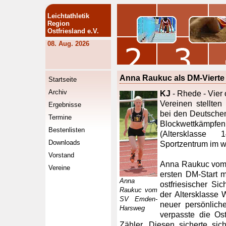
Leichtathletik
Region
Ostfriesland e.V.
08. Aug. 2026
Anna Raukuc als DM-Vierte 
Startseite
Archiv
KJ
- Rhede - Vier 
Vereinen stellte
Ergebnisse
bei den Deutsche
Termine
Blockwettkämpf
Bestenlisten
(Altersklasse
Downloads
Sportzentrum im w
Vorstand
Anna Raukuc vom 
Vereine
ersten DM-Start m
Anna
ostfriesischer Si
Raukuc vom
der Altersklasse
SV Emden-
neuer persönlich
Harsweg
verpasste die Os
Zähler. Diesen sicherte s