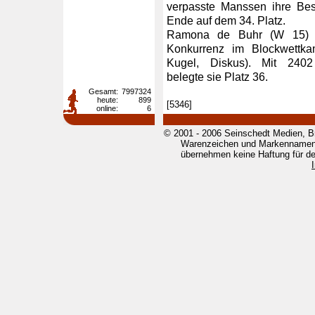
verpasste Manssen ihre Bes
Ende auf dem 34. Platz.
Ramona de Buhr (W 15) v
Konkurrenz im Blockwettk
Kugel, Diskus). Mit 2402 P
belegte sie Platz 36.
Gesamt:
7997324
heute:
899
[5346]
online:
6
© 2001 - 2006 Seinschedt Medien, B
Warenzeichen und Markennamen g
übernehmen keine Haftung für den 