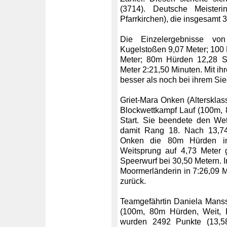
(3714). Deutsche Meiste
Pfarrkirchen), die insgesamt
Die Einzelergebnisse vo
Kugelstoßen 9,07 Meter; 100
Meter; 80m Hürden 12,28 S
Meter 2:21,50 Minuten. Mit i
besser als noch bei ihrem Si
Griet-Mara Onken (Alterskla
Blockwettkampf Lauf (100m, 
Start. Sie beendete den We
damit Rang 18. Nach 13,74
Onken die 80m Hürden i
Weitsprung auf 4,73 Meter 
Speerwurf bei 30,50 Metern. 
Moormerländerin in 7:26,09 M
zurück.
Teamgefährtin Daniela Manss
(100m, 80m Hürden, Weit, H
wurden 2492 Punkte (13,58-