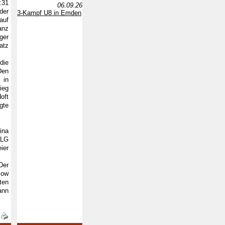
:31
06.09.26
der
3-Kampf U8 in Emden
auf
anz
ger
atz
die
Den
 in
ieg
oft
gte
ina
(LG
ier
Der
low
ten
ann