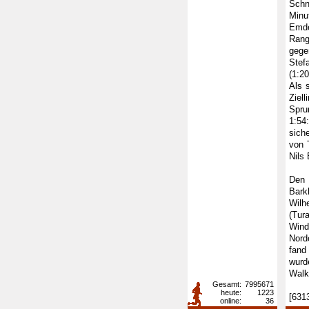
Schn
Minu
Emde
Rang
gege
Stef
(1:2
Als 
Ziel
Spru
1:54
sich
von 
Nils
Den 
Bark
Wilh
(Tur
Wind
Nord
fand
wurd
Walk
Gesamt:
7995671
heute:
1223
[631
online:
36