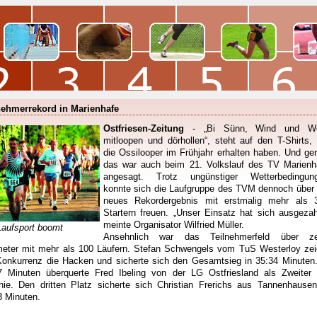
nehmerrekord in Marienhafe
Ostfriesen-Zeitung
- „Bi Sünn, Wind und W
mitloopen und dörhollen“, steht auf den T-Shirts, 
die Ossilooper im Frühjahr erhalten haben. Und ge
das war auch beim 21. Volkslauf des TV Marienh
angesagt. Trotz ungünstiger Wetterbedingun
konnte sich die Laufgruppe des TVM dennoch über 
neues Rekordergebnis mit erstmalig mehr als 
Startern freuen. „Unser Einsatz hat sich ausgezahl
meinte Organisator Wilfried Müller.
Laufsport boomt
Ansehnlich war das Teilnehmerfeld über z
meter mit mehr als 100 Läufern. Stefan Schwengels vom TuS Westerloy zei
Konkurrenz die Hacken und sicherte sich den Gesamtsieg in 35:34 Minuten.
7 Minuten überquerte Fred Ibeling von der LG Ostfriesland als Zweiter 
linie. Den dritten Platz sicherte sich Christian Frerichs aus Tannenhausen
3 Minuten.