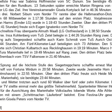
ellste Frau war Sabrina Hoffmeister vom SC Dunum. Sie benötigte 45
ten für den Rundkurs. 13 Sekunden später erreichte Marion Ringena von 
r LG das Ziel. Ihre Vereinskameradin Gisela Kortylack lief in 46:36 Minuten 
 drei. Norbert Sibum vom Norder TV rannte über die Halbmarathon-Dist
n 68 Mitbewerber in 1:17:38 Stunden auf den ersten Platz. Vorjahressie
an Harms (Emder LG) wurde in 1:19:43 Stunden Zweiter. Über den dritten Pl
0:41 Stunden) freute sich Eugen Ignatenko vom Norder TV.
schnellste Frau überquerte Almuth Maaß (LG Ostfriesland) in 1:38:50 Stunde 
linie. Insa Kohlenberg vom TuS Zetel belegte in 1:44:26 Stunden Rang zwei. 
ng aufs Siegerpodest schaffte auch Karin Schmidt vom TuS Aurich Ost
:44 Stunden. Am Fünf-Kilometer-Lauf beteiligten sich 73 Athleten. Den S
erte sich Christian Kulbartsch aus Recklinghausen in 19:19 Minuten. Marco H
Tura Marienhafe lief in 19:49 Minuten auf Rang zwei. Den dritten Platz bele
 Brembach vom TSV Falkensee in 21:40 Minuten.
Sprung auf die höchste Stufe des Siegertreppchens schaffte erneut Mar
hoff von Fortuna Wirdum in 20:58 Minuten. Zweite wurde Jeannette Horn 
elmshaven) in 22:55 Minuten. Über den dritten Platz freute sich Heide Me
a Marienhafe), sie benötigte 23:44 Minuten.
 und Wetter trotzten auch rund 60 Walker über fünf oder zehn Kilometer. 
er TV stellte einmal mehr das größte Teilnehmerfeld. Spartenleiter Werner Ih
 für die Ausrichtung des Marienhafer Volkslaufes lobende Worte. Alle Athle
en mit einem „Schrittmacher- Läuferbrot“ belohnt. Eine Festina-Uhr gew
erin Gisela Peters vom Norder TV.
3]