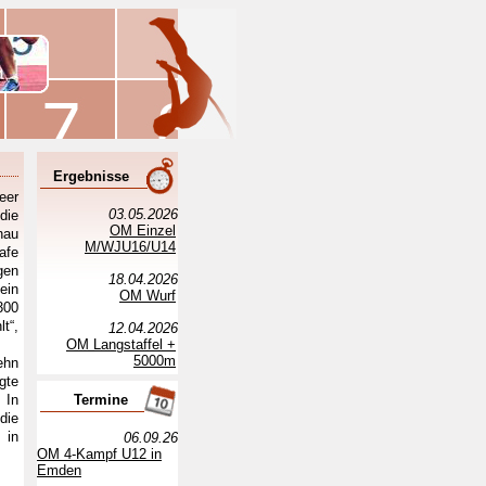
Ergebnisse
eer
03.05.2026
die
OM Einzel
nau
M/WJU16/U14
afe
gen
18.04.2026
ein
OM Wurf
300
t“,
12.04.2026
OM Langstaffel +
5000m
ehn
gte
 In
Termine
die
 in
06.09.26
OM 4-Kampf U12 in
Emden