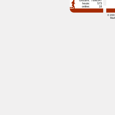
Gesamt:
7998347
heute:
573
online:
18
© 200
Mar