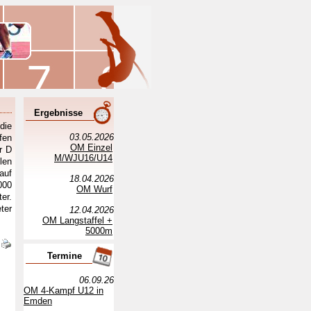
Ergebnisse
die
03.05.2026
fen
OM Einzel
r D
M/WJU16/U14
len
auf
18.04.2026
000
OM Wurf
er.
ter
12.04.2026
OM Langstaffel +
5000m
Termine
06.09.26
OM 4-Kampf U12 in
Emden