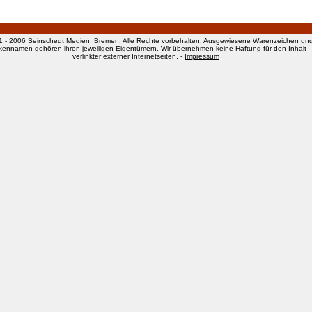
1 - 2006 Seinschedt Medien, Bremen. Alle Rechte vorbehalten. Ausgewiesene Warenzeichen un
kennamen gehören ihren jeweiligen Eigentümern. Wir übernehmen keine Haftung für den Inhalt
verlinkter externer Internetseiten. -
Impressum