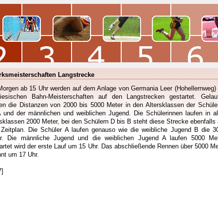
rksmeisterschaften Langstrecke
Morgen ab 15 Uhr werden auf dem Anlage von Germania Leer (Hohellernweg) 
riesischen Bahn-Meisterschaften auf den Langstrecken gestartet. Gelau
en die Distanzen von 2000 bis 5000 Meter in den Altersklassen der Schüle
A und der männlichen und weiblichen Jugend. Die Schülerinnen laufen in al
rsklassen 2000 Meter, bei den Schülern D bis B steht diese Strecke ebenfalls 
Zeitplan. Die Schüler A laufen genauso wie die weibliche Jugend B die 3
r. Die männliche Jugend und die weiblichen Jugend A laufen 5000 Met
artet wird der erste Lauf um 15 Uhr. Das abschließende Rennen über 5000 Me
nnt um 17 Uhr.
7]