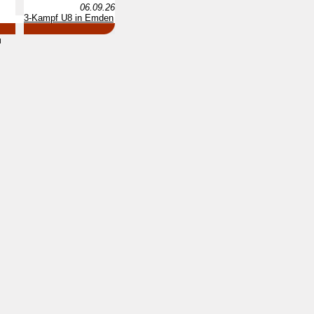
06.09.26
3-Kampf U8 in Emden
d