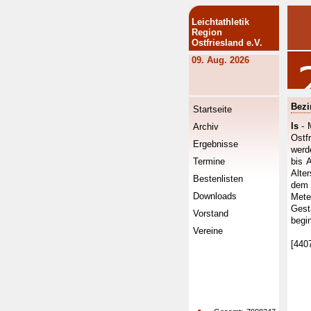
Leichtathletik
Region
Ostfriesland e.V.
09. Aug. 2026
Bezi
Startseite
ls
- 
Archiv
Ostf
Ergebnisse
werd
Termine
bis 
Alte
Bestenlisten
dem 
Downloads
Mete
Gest
Vorstand
begi
Vereine
[440