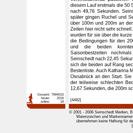
diesem Lauf erstmals die 50
nach 49,76 Sekunden. Seins
später gingen Ruchel und S
über 100m und 200m an den
Zeiten hier nicht sehr schnel
wurden für sie über die kurz
die Bedingungen für den 20
und die beiden konnte
Saisonbestzeiten nochmal
Seinschedt nach 22,45 Sekund
sich die beiden auf Rang se
Bestenliste. Auch Katharina 
Osnabrück an den Start. Sie
der teilweise schlechten Be
12,67 Sekunden, die 200m sch
Gesamt:
7994010
heute:
2016
[4492]
online:
18
© 2001 - 2006 Seinschedt Medien, B
Warenzeichen und Markennamen g
übernehmen keine Haftung für den 