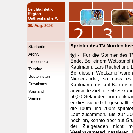
Leichtathletik
Region
Ostfriesland e.V.
06. Aug. 2026
Sprinter des TV Norden be
Startseite
Archiv
tyj
- Für die Sprinter des 
Ende. Bei einem Wettkampf i
Ergebnisse
Kaufmann, Lars Ruchel und L
Termine
Bei diesem Wettkampf waren
Bestenlisten
Niederländer, so dass es 
Downloads
Kaufmann, der auf Bahn eins
anvisierte Ziel, die 50 Sekun
Vorstand
50,00 Sekunden nur denkbar
Vereine
er dies sicherlich geschafft.
die 100m und 200m sprintet
Lauf zusammen. Bis zur 30
noch an, konnte aber auf Gr
der Zielgeraden nicht 
Vereinskamerad passieren 