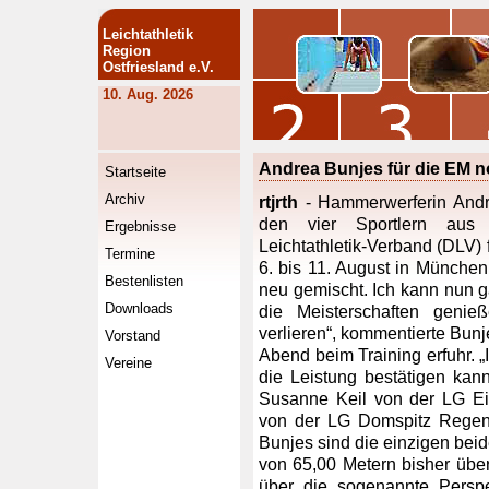
Leichtathletik
Region
Ostfriesland e.V.
10. Aug. 2026
Andrea Bunjes für die EM n
Startseite
Archiv
rtjrth
- Hammerwerferin Andr
den vier Sportlern aus 
Ergebnisse
Leichtathletik-Verband (DLV)
Termine
6. bis 11. August in München 
Bestenlisten
neu gemischt. Ich kann nun 
Downloads
die Meisterschaften genie
verlieren“, kommentierte Bunj
Vorstand
Abend beim Training erfuhr. „I
Vereine
die Leistung bestätigen kann
Susanne Keil von der LG Ei
von der LG Domspitz Regens
Bunjes sind die einzigen beid
von 65,00 Metern bisher übert
über die sogenannte Perspe