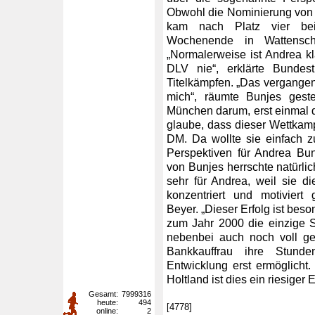
Obwohl die Nominierung von 
kam nach Platz vier be
Wochenende in Wattensch
„Normalerweise ist Andrea kla
DLV nie“, erklärte Bundes
Titelkämpfen. „Das vergange
mich“, räumte Bunjes geste
München darum, erst einmal di
glaube, dass dieser Wettkampf
DM. Da wollte sie einfach zu
Perspektiven für Andrea Bu
von Bunjes herrschte natürlic
sehr für Andrea, weil sie di
konzentriert und motiviert 
Beyer. „Dieser Erfolg ist bes
zum Jahr 2000 die einzige S
nebenbei auch noch voll gea
Bankkauffrau ihre Stunde
Entwicklung erst ermöglicht
Holtland ist dies ein riesiger 
Gesamt:
7999316
heute:
494
[4778]
online:
2