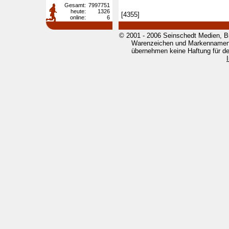
Gesamt:
7997751
heute:
1326
[4355]
online:
6
© 2001 - 2006 Seinschedt Medien, B
Warenzeichen und Markennamen g
übernehmen keine Haftung für den 