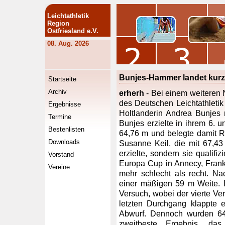
Leichtathletik
Region
Ostfriesland e.V.
08. Aug. 2026
Bunjes-Hammer landet kurz
Startseite
Archiv
erherh
- Bei einem weiteren
des Deutschen Leichtathletik 
Ergebnisse
Holtlanderin Andrea Bunjes
Termine
Bunjes erzielte in ihrem 6. 
Bestenlisten
64,76 m und belegte damit Ra
Downloads
Susanne Keil, die mit 67,43
erzielte, sondern sie qualifiz
Vorstand
Europa Cup in Annecy, Frankr
Vereine
mehr schlecht als recht. N
einer mäßigen 59 m Weite. E
Versuch, wobei der vierte Ve
letzten Durchgang klappte 
Abwurf. Dennoch wurden 64
zweitbeste Ergebnis, das