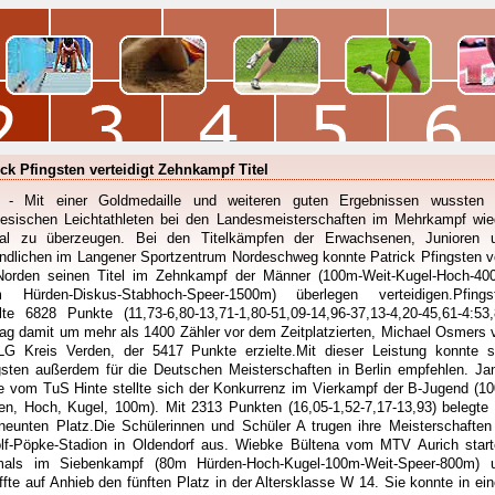
ick Pfingsten verteidigt Zehnkampf Titel
- Mit einer Goldmedaille und weiteren guten Ergebnissen wussten 
riesischen Leichtathleten bei den Landesmeisterschaften im Mehrkampf wie
al zu überzeugen. Bei den Titelkämpfen der Erwachsenen, Junioren 
ndlichen im Langener Sportzentrum Nordeschweg konnte Patrick Pfingsten 
orden seinen Titel im Zehnkampf der Männer (100m-Weit-Kugel-Hoch-40
 Hürden-Diskus-Stabhoch-Speer-1500m) überlegen verteidigen.Pfings
elte 6828 Punkte (11,73-6,80-13,71-1,80-51,09-14,96-37,13-4,20-45,61-4:53,
lag damit um mehr als 1400 Zähler vor dem Zeitplatzierten, Michael Osmers 
LG Kreis Verden, der 5417 Punkte erzielte.Mit dieser Leistung konnte s
gsten außerdem für die Deutschen Meisterschaften in Berlin empfehlen. Ja
e vom TuS Hinte stellte sich der Konkurrenz im Vierkampf der B-Jugend (1
en, Hoch, Kugel, 100m). Mit 2313 Punkten (16,05-1,52-7,17-13,93) belegte 
neunten Platz.Die Schülerinnen und Schüler A trugen ihre Meisterschaften
lf-Pöpke-Stadion in Oldendorf aus. Wiebke Bültena vom MTV Aurich start
mals im Siebenkampf (80m Hürden-Hoch-Kugel-100m-Weit-Speer-800m) 
ffte auf Anhieb den fünften Platz in der Altersklasse W 14. Sie konnte in ei