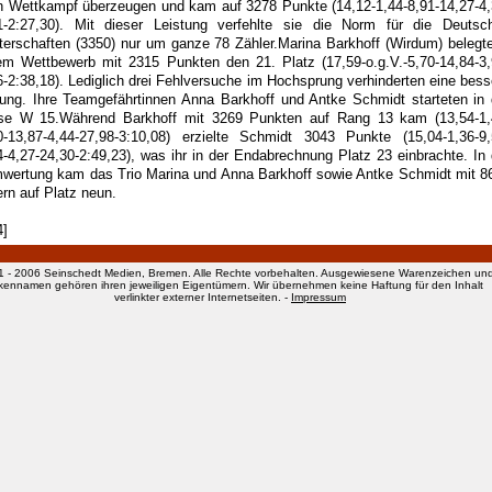
n Wettkampf überzeugen und kam auf 3278 Punkte (14,12-1,44-8,91-14,27-4,
1-2:27,30). Mit dieser Leistung verfehlte sie die Norm für die Deutsc
terschaften (3350) nur um ganze 78 Zähler.Marina Barkhoff (Wirdum) belegte
em Wettbewerb mit 2315 Punkten den 21. Platz (17,59-o.g.V.-5,70-14,84-3,
6-2:38,18). Lediglich drei Fehlversuche im Hochsprung verhinderten eine bess
tung. Ihre Teamgefährtinnen Anna Barkhoff und Antke Schmidt starteten in 
se W 15.Während Barkhoff mit 3269 Punkten auf Rang 13 kam (13,54-1,
0-13,87-4,44-27,98-3:10,08) erzielte Schmidt 3043 Punkte (15,04-1,36-9,
4-4,27-24,30-2:49,23), was ihr in der Endabrechnung Platz 23 einbrachte. In 
wertung kam das Trio Marina und Anna Barkhoff sowie Antke Schmidt mit 8
ern auf Platz neun.
4]
1 - 2006 Seinschedt Medien, Bremen. Alle Rechte vorbehalten. Ausgewiesene Warenzeichen un
kennamen gehören ihren jeweiligen Eigentümern. Wir übernehmen keine Haftung für den Inhalt
verlinkter externer Internetseiten. -
Impressum