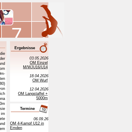
Ergebnisse
die
03.05.2026
der
OM Einzel
und
M/WJU16/U14
vom
0m-
18.04.2026
ten
OM Wurf
80)
von
12.04.2026
ich
OM Langstaffel +
5000m
nna
00m
sie
Termine
 im
ete
06.09.26
OM 4-Kampf U12 in
und
Emden
nem