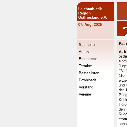
Leichtathletik
Region
Ostfriesland e.V.
07. Aug. 2026
Patr
Startseite
rttrh
Archiv
ostf
Ergebnisse
einm
Termine
Juge
TV N
Bestenlisten
110m
Downloads
erzi
und 
Vorstand
der 
Vereine
Pfin
Kohl
Hürd
den 
Rudo
erst
scha