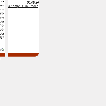
36-
06.09.26
hen
3-Kampf U8 in Emden
 in
93-
ere
der
48-
56-
der
627
d