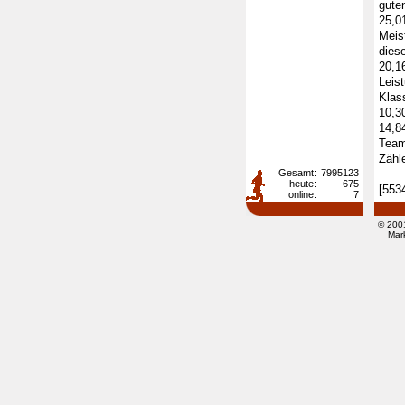
gute
25,0
Meis
dies
20,1
Leis
Klas
10,3
14,8
Team
Zähl
Gesamt:
7995123
heute:
675
[553
online:
7
© 200
Mar