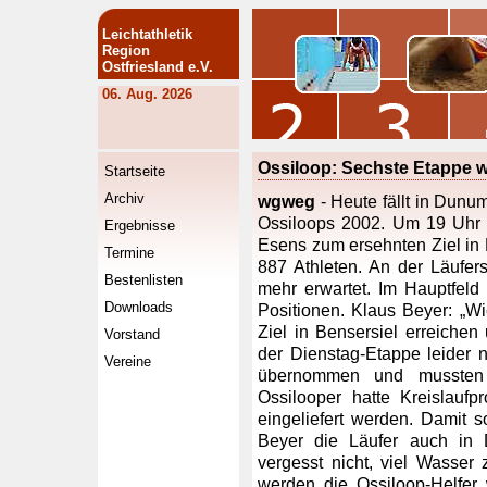
Leichtathletik
Region
Ostfriesland e.V.
06. Aug. 2026
Ossiloop: Sechste Etappe wi
Startseite
Archiv
wgweg
- Heute fällt in Dunu
Ossiloops 2002. Um 19 Uhr 
Ergebnisse
Esens zum ersehnten Ziel in 
Termine
887 Athleten. An der Läufe
Bestenlisten
mehr erwartet. Im Hauptfel
Downloads
Positionen. Klaus Beyer: „Wic
Ziel in Bensersiel erreiche
Vorstand
der Dienstag-Etappe leider ni
Vereine
übernommen und mussten
Ossilooper hatte Kreislauf
eingeliefert werden. Damit s
Beyer die Läufer auch in 
vergesst nicht, viel Wasser 
werden die Ossiloop-Helfer w