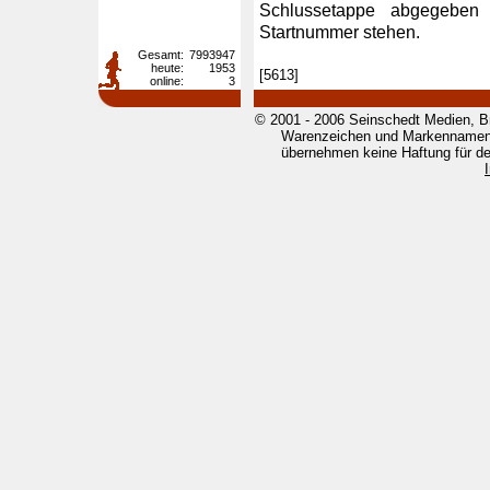
Schlussetappe abgegeben
Startnummer stehen.
Gesamt:
7993947
heute:
1953
[5613]
online:
3
© 2001 - 2006 Seinschedt Medien, B
Warenzeichen und Markennamen g
übernehmen keine Haftung für den 