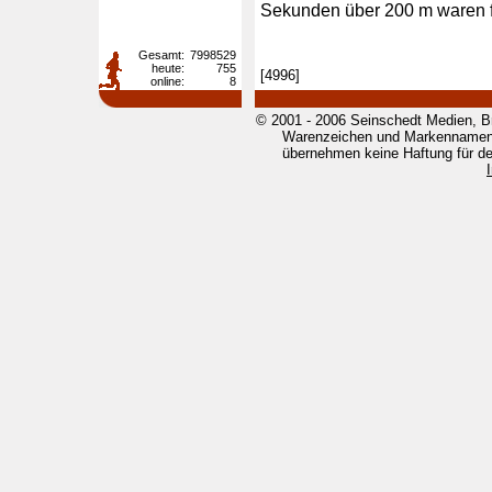
Sekunden über 200 m waren f
Gesamt:
7998529
heute:
755
[4996]
online:
8
© 2001 - 2006 Seinschedt Medien, B
Warenzeichen und Markennamen g
übernehmen keine Haftung für den 