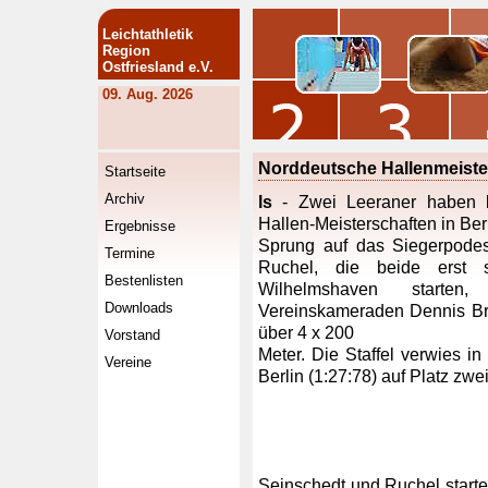
Leichtathletik
Region
Ostfriesland e.V.
09. Aug. 2026
Norddeutsche Hallenmeister
Startseite
Archiv
ls
- Zwei Leeraner haben be
Hallen-Meisterschaften in B
Ergebnisse
Sprung auf das Siegerpodes
Termine
Ruchel, die beide erst
Bestenlisten
Wilhelmshaven starte
Downloads
Vereinskameraden Dennis Br
über 4 x 200
Vorstand
Meter. Die Staffel verwies i
Vereine
Berlin (1:27:78) auf Platz zwei
Seinschedt und Ruchel start