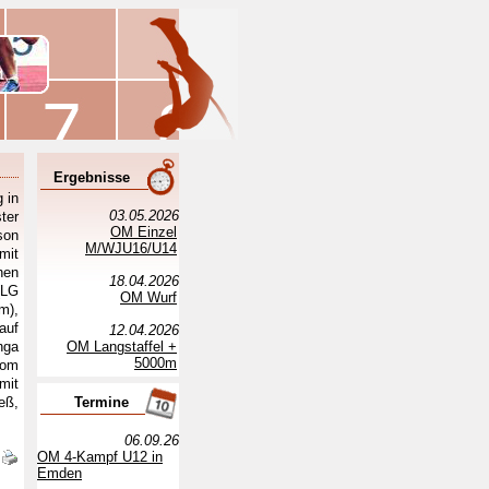
Ergebnisse
 in
03.05.2026
ter
OM Einzel
son
M/WJU16/U14
mit
hen
18.04.2026
(LG
OM Wurf
m),
auf
12.04.2026
nga
OM Langstaffel +
5000m
vom
mit
eß,
Termine
06.09.26
OM 4-Kampf U12 in
Emden