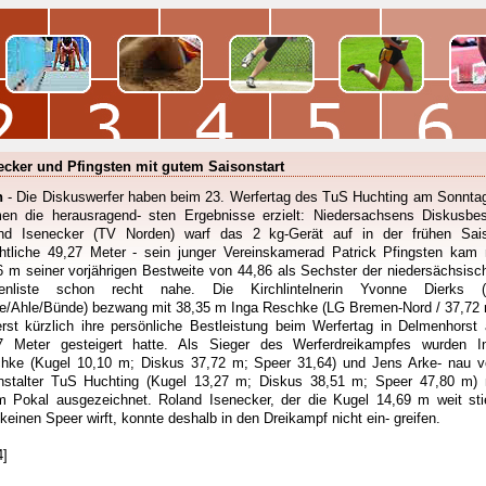
ecker und Pfingsten mit gutem Saisonstart
h
- Die Diskuswerfer haben beim 23. Werfertag des TuS Huchting am Sonntag
en die herausragend- sten Ergebnisse erzielt: Niedersachsens Diskusbes
nd Isenecker (TV Norden) warf das 2 kg-Gerät auf in der frühen Sai
htliche 49,27 Meter - sein junger Vereinskamerad Patrick Pfingsten kam 
6 m seiner vorjährigen Bestweite von 44,86 als Sechster der niedersächsisc
tenliste schon recht nahe. Die Kirchlintelnerin Yvonne Dierks 
e/Ahle/Bünde) bezwang mit 38,35 m Inga Reschke (LG Bremen-Nord / 37,72 
erst kürzlich ihre persönliche Bestleistung beim Werfertag in Delmenhorst 
7 Meter gesteigert hatte. Als Sieger des Werferdreikampfes wurden I
hke (Kugel 10,10 m; Diskus 37,72 m; Speer 31,64) und Jens Arke- nau 
nstalter TuS Huchting (Kugel 13,27 m; Diskus 38,51 m; Speer 47,80 m) 
m Pokal ausgezeichnet. Roland Isenecker, der die Kugel 14,69 m weit sti
keinen Speer wirft, konnte deshalb in den Dreikampf nicht ein- greifen.
4]