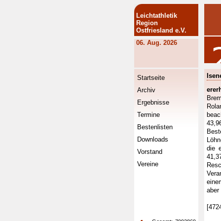
Leichtathletik
Region
Ostfriesland e.V.
06. Aug. 2026
Isen
Startseite
erer
Archiv
Brem
Ergebnisse
Rola
Termine
beac
43,9
Bestenlisten
Bes
Downloads
Löhn
die 
Vorstand
41,3
Vereine
Resc
Vera
eine
aber 
[472