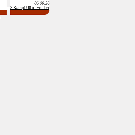
06.09.26
3-Kampf U8 in Emden
d