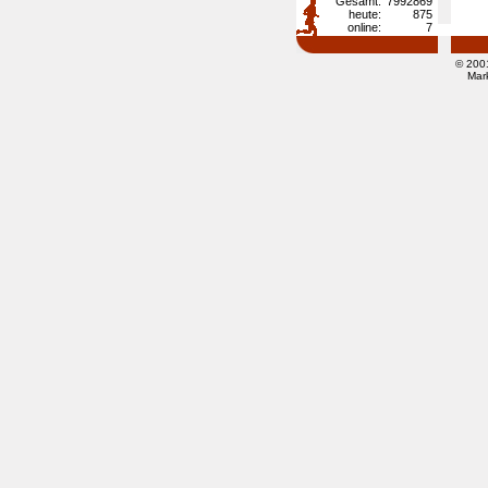
Gesamt:
7992869
heute:
875
online:
7
© 200
Mar