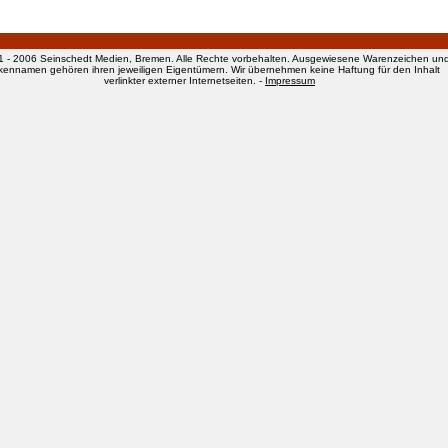
1 - 2006 Seinschedt Medien, Bremen. Alle Rechte vorbehalten. Ausgewiesene Warenzeichen un
kennamen gehören ihren jeweiligen Eigentümern. Wir übernehmen keine Haftung für den Inhalt
verlinkter externer Internetseiten. -
Impressum